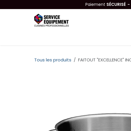
Se rendre au contenu
Paiement
SÉCURISÉ 
Équipements
Hygiène & Nettoyage
Tous les produits
FAITOUT "EXCELLENCE" I