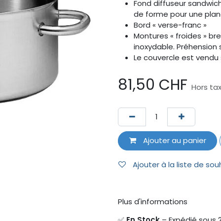
Fond diffuseur sandwich
de forme pour une plan
Bord « verse-franc »
Montures « froides » b
inoxydable. Préhension 
Le couvercle est vend
81,50
CHF
Hors ta
Ajouter au panier
Ajouter à la liste de sou
Plus d'informations
✅
En Stock
– Expédié sous 