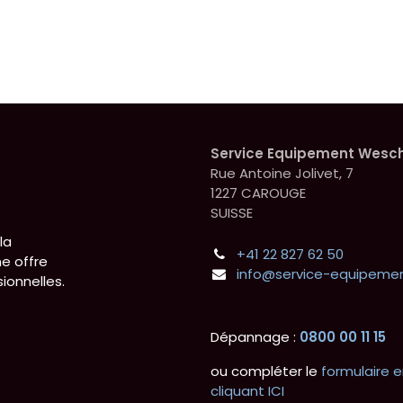
Service Equipement Wesc
Rue Antoine Jolivet, 7
1227 CAROUGE
SUISSE
la
+41 22 827 62 50
e offre
info@service-equipemen
ionnelles.
Dépannage :
0800 00 11 15
ou compléter le
formulaire e
cliquant ICI