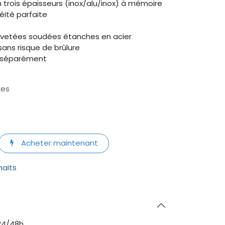
 trois épaisseurs (inox/alu/inox) à mémoire
éité parfaite
revetées soudées étanches en acier
sans risque de brûlure
u séparément
xes
Acheter maintenant
haits
24/48h