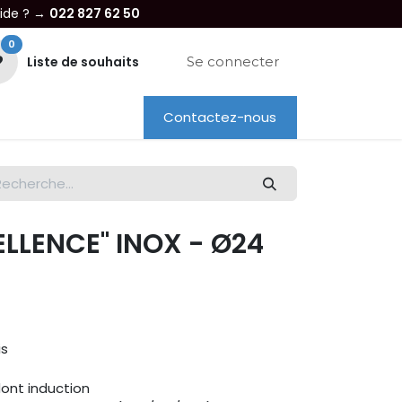
aide ? →
022 827 62 50
0
Liste de souhaits
Se connecter
Contactez-nous
re entreprise
Dépannage
Location
ELLENCE" INOX - Ø24
is
ont induction