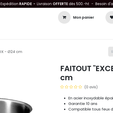
-
Expédition
RAPIDE -
Livraison
OFFERTE
dès 500.-ht - Besoin d'
Mon panier
Petits matériels
Mobiliers Inox
Bonnes Affaires
Not
NOX - Ø24 cm
FAITOUT "EXC
cm
(0 avis)
En acier inoxydable épa
Garantie 10 ans
Compatible tous feux d