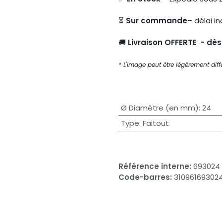
⏳
Sur commande
– délai in
🚚
Livraison OFFERTE - dè
* L'image peut être légèrement diffé
Ø Diamètre (en mm)
:
24
Type
:
Faitout
Référence interne:
693024
Code-barres:
31096169302