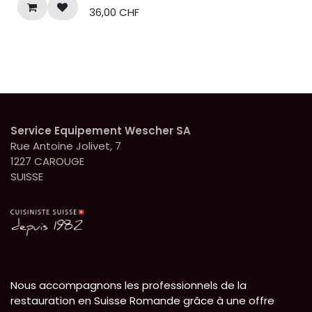
carrelages, etc… Laisse
36,00
CHF
une agréable odeur de
fraîcheur. Augmente la
brillance et élimine le
tartre. ECO-LABEL. PH 3.5
Biodégradable >95% en
28 jours
Bidon de 10L
Service Equipement Wescher SA
Rue Antoine Jolivet, 7
1227 CAROUGE
SUISSE
Nous accompagnons les professionnels de la
restauration en Suisse Romande grâce à une offre