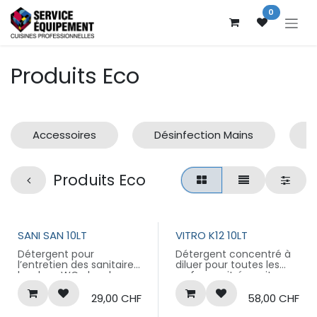
Se rendre au contenu
0
Produits Eco
Accessoires
Désinfection Mains
H
Produits Eco
DESTOCKAGE
ECO-LABEL
SANI SAN 10LT
VITRO K12 10LT
Détergent pour
Détergent concentré à
l’entretien des sanitaires,
diluer pour toutes les
lavabos, WC, douches,
surfaces vitrées, vitres,
carrelages, etc...
fenêtres, miroirs, vitrines
Laisse une agréable
et marquises. Convient
29,00
CHF
58,00
CHF
odeur de fraîcheur.
également pour les