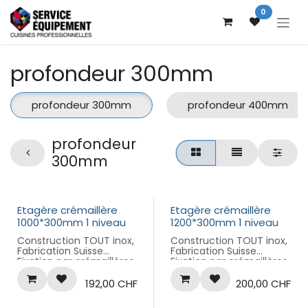
Se rendre au contenu
0
profondeur 300mm
profondeur 300mm
profondeur 400mm
profondeur
300mm
Etagère crémaillère
Etagère crémaillère
1000*300mm 1 niveau
1200*300mm 1 niveau
Construction TOUT inox,
Construction TOUT inox,
Fabrication Suisse
Fabrication Suisse
Fixation par crémaillères,
Fixation par crémaillères,
hauteur 400mm, pas de
hauteur 400mm, pas de
50mm,
50mm,
192,00
CHF
200,00
CHF
Plateau amovible ,
Plateau amovible ,
dimension hors tout
dimension hors tout