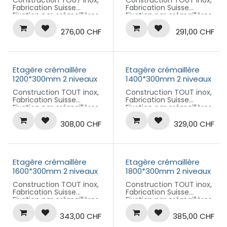
Construction TOUT inox,
Construction TOUT inox,
Fabrication Suisse
Fabrication Suisse
Fixation par crémaillères,
Fixation par crémaillères,
hauteur 900mm, pas de
hauteur 900mm, pas de
50mm,
50mm,
276,00
CHF
291,00
CHF
Plateaux amovibles ,
Plateaux amovibles ,
dimension hors tout 800
dimension hors tout
x 300 mm chacun
1000 x 300 mm chacun
Etagère crémaillère
Etagère crémaillère
1200*300mm 2 niveaux
1400*300mm 2 niveaux
Construction TOUT inox,
Construction TOUT inox,
Fabrication Suisse
Fabrication Suisse
Fixation par crémaillères,
Fixation par crémaillères,
hauteur 900mm, pas de
hauteur 900mm, pas de
50mm,
50mm,
308,00
CHF
329,00
CHF
Plateaux amovibles ,
Plateaux amovibles ,
dimension hors tout
dimension hors tout
1200 x 300 mm chacun
1400 x 300 mm chacun
Etagère crémaillère
Etagère crémaillère
1600*300mm 2 niveaux
1800*300mm 2 niveaux
Construction TOUT inox,
Construction TOUT inox,
Fabrication Suisse
Fabrication Suisse
Fixation par crémaillères,
Fixation par crémaillères,
hauteur 900mm, pas de
hauteur 900mm, pas de
50mm,
50mm,
343,00
CHF
385,00
CHF
Plateaux amovibles ,
Plateaux amovibles ,