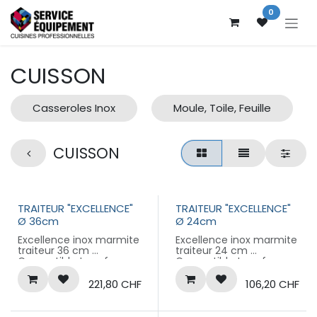
Se rendre au contenu
0
CUISSON
Casseroles Inox
Moule, Toile, Feuille
CUISSON
TRAITEUR "EXCELLENCE"
TRAITEUR "EXCELLENCE"
Ø 36cm
Ø 24cm
Excellence inox marmite
Excellence inox marmite
traiteur 36 cm
traiteur 24 cm
Compatible tous feux
Compatible tous feux
Garantie 10 ans
Garantie 10 ans
221,80
CHF
106,20
CHF
Livré sans couvercle
Livré sans couvercle