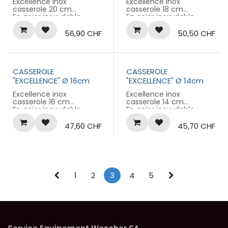
Excellence inox
Excellence inox
casserole 20 cm
casserole 18 cm
En acier inoxydable
En acier inoxydable
épais
épais
Garantie 10 ans
Garantie 10 ans
56,90
CHF
50,50
CHF
CASSEROLE
CASSEROLE
"EXCELLENCE" Ø 16cm
"EXCELLENCE" Ø 14cm
Excellence inox
Excellence inox
casserole 16 cm
casserole 14 cm
En acier inoxydable
En acier inoxydable
épais
épais
Garantie 10 ans
Garantie 10 ans
47,60
CHF
45,70
CHF
1
2
3
4
5