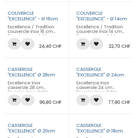
COUVERCLE
COUVERCLE
"EXCELLENCE" - Ø 16cm
"EXCELLENCE" - Ø 14cm
Excellence / Tradition
Excellence / Tradition
couvercle inox 16 cm
couvercle inox 14 cm
En acier inoxydable
En acier inoxydable
épais
épais
Garantie 10 ans
Garantie 10 ans
24,40
CHF
22,70
CHF
CASSEROLE
CASSEROLE
"EXCELLENCE" Ø 28cm
"EXCELLENCE" Ø 24cm
Excellence inox
Excellence inox
casserole 28 cm
casserole 24 cm
En acier inoxydable
En acier inoxydable
épais
épais
Garantie 10 ans
Garantie 10 ans
96,80
CHF
77,90
CHF
CASSEROLE
CASSEROLE
"EXCELLENCE" Ø 20cm
"EXCELLENCE" Ø 18cm